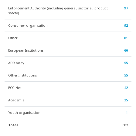
Enforcement Authority (including general, sectorial, product
97
safety)
Consumer organisation
92
Other
81
European Institutions
66
ADR body
55
Other Institutions
55
ECC-Net
42
Academia
35
Youth organisation
1
Total
802